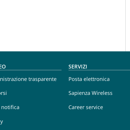
oter menu
EO
SERVIZI
istrazione trasparente
Posta elettronica
rsi
Sapienza Wireless
i notifica
Career service
cy