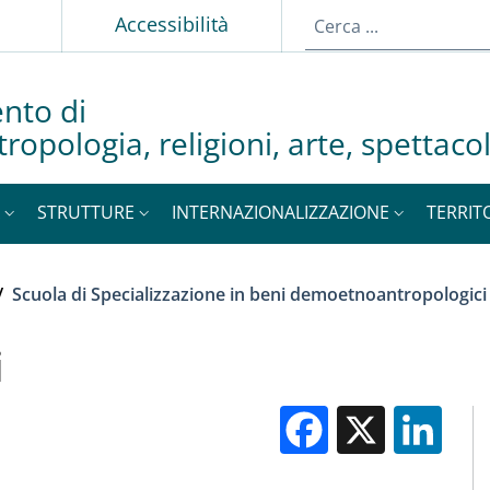
p
Accessibilità
nto di
tropologia, religioni, arte, spettac
STRUTTURE
INTERNAZIONALIZZAZIONE
TERRIT
/
Scuola di Specializzazione in beni demoetnoantropologici
i
Facebook
X
Li
M