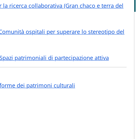
r la ricerca collaborativa (Gran chaco e terra del
Comunità ospitali per superare lo stereotipo del
pazi patrimoniali di partecipazione attiva
orme dei patrimoni culturali