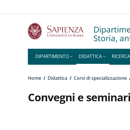
Slim to
Salta al contenuto principale
Skip to footer content
Dipartime
Storia, an
DIPARTIMENTO
DIDATTICA
RICERCA
Briciole di pane
Home
/
Didattica
/
Corsi di specializzazione
Convegni e seminar