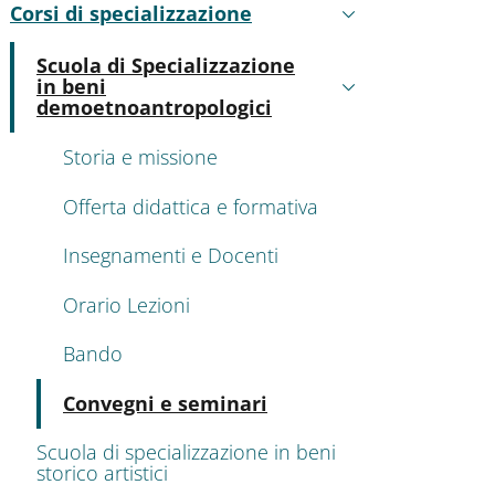
Corsi di specializzazione
Attivo
Scuola di Specializzazione
in beni
Attivo
demoetnoantropologici
Storia e missione
Offerta didattica e formativa
Insegnamenti e Docenti
Orario Lezioni
Bando
Attivo
Convegni e seminari
Scuola di specializzazione in beni
storico artistici