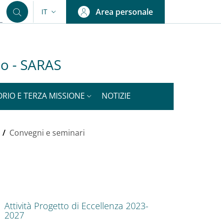
Area personale
IT
SELETTORE LINGUA: CURRENT LANGUAGE
olo - SARAS
ORIO E TERZA MISSIONE
NOTIZIE
/
Convegni e seminari
nkedIn
ENU CEV SECOND NAVIGATION
Attività Progetto di Eccellenza 2023-
2027