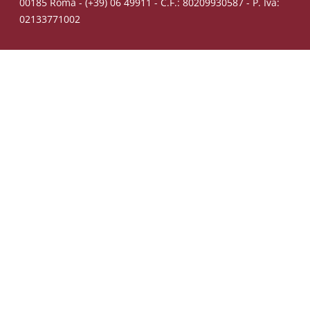
00185 Roma - (+39) 06 49911 - C.F.: 80209930587 - P. Iva:
02133771002