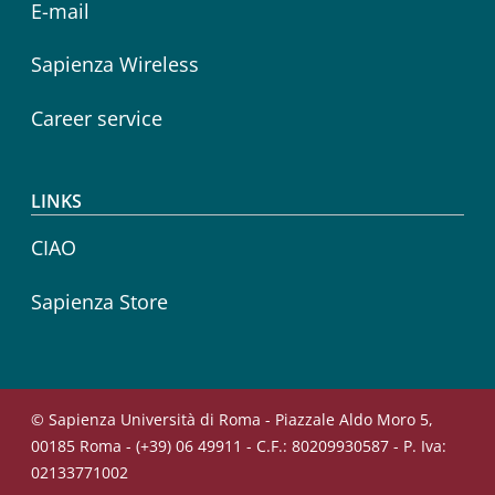
E-mail
Sapienza Wireless
Career service
LINKS
CIAO
Sapienza Store
© Sapienza Università di Roma - Piazzale Aldo Moro 5,
00185 Roma - (+39) 06 49911 - C.F.: 80209930587 - P. Iva:
02133771002