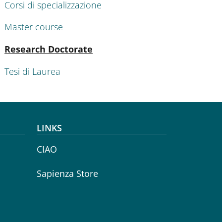
Corsi di specializzazione
Master course
Active
Research Doctorate
Tesi di Laurea
LINKS
CIAO
Sapienza Store