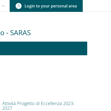
Login to your personal area
N
NGUAGE SWITCHER: CURRENT LANGUAGE
olo - SARAS
nkedIn
ENU CEV SECOND NAVIGATION
Attività Progetto di Eccellenza 2023-
2027