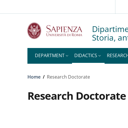
Slim to
Skip to main content
Skip to footer content
Dipartime
Storia, an
DEPARTMENT
DIDACTICS
RESEARC
Breadcrumb
Home
/
Research Doctorate
Research Doctorate