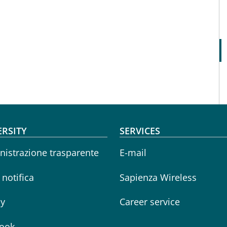
oter menu
ERSITY
SERVICES
istrazione trasparente
E-mail
i notifica
Sapienza Wireless
cy
Career service
ook