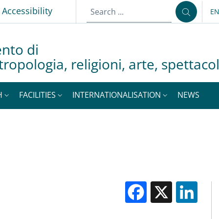
p
Accessibility
E
LA
nto di
tropologia, religioni, arte, spettac
H
FACILITIES
INTERNATIONALISATION
NEWS
Facebook
X
Li
M