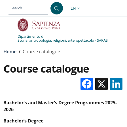
Skip to main content
Skip to footer content
EN
LANGUAGE SWITCHER: CURR
Dipartimento di
Storia, antropologia, religioni, arte, spettacolo - SARAS
Breadcrumb
Home
/
Course catalogue
Course catalogue
Facebo
X
Bachelor's and Master's Degree Programmes 2025-
2026
Bachelor’s Degree