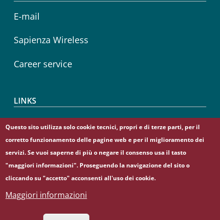
E-mail
Sapienza Wireless
Career service
LINKS
CIAO
Questo sito utilizza solo cookie tecnici, propri e di terze parti, per il
corretto funzionamento delle pagine web e per il miglioramento dei
Sapienza Store
servizi. Se vuoi saperne di più o negare il consenso usa il tasto
"maggiori informazioni". Proseguendo la navigazione del sito o
cliccando su "accetto" acconsenti all'uso dei cookie.
Maggiori informazioni
© Sapienza Università di Roma - Piazzale Aldo Moro 5,
00185 Roma - (+39) 06 49911 - C.F.: 80209930587 - P. Iva: