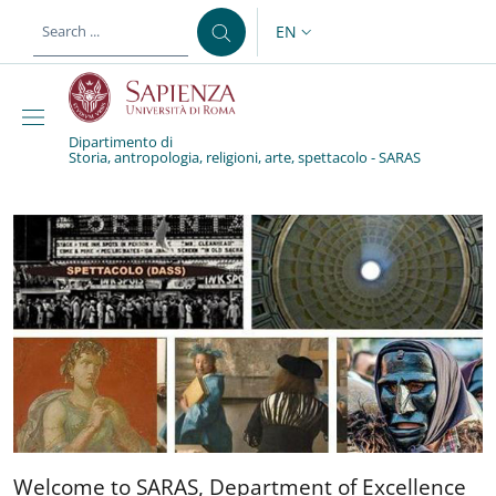
Skip to main content
Skip to footer content
EN
LANGUAGE SWITCHER: CURR
Dipartimento di
Storia, antropologia, religioni, arte, spettacolo - SARAS
Dipartimento diStoria, a
Welcome to SARAS, Departm
Welcome to SARAS, Department of Excellence