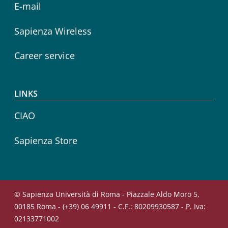
E-mail
Sapienza Wireless
Career service
LINKS
CIAO
Sapienza Store
© Sapienza Università di Roma - Piazzale Aldo Moro 5,
00185 Roma - (+39) 06 49911 - C.F.: 80209930587 - P. Iva:
02133771002