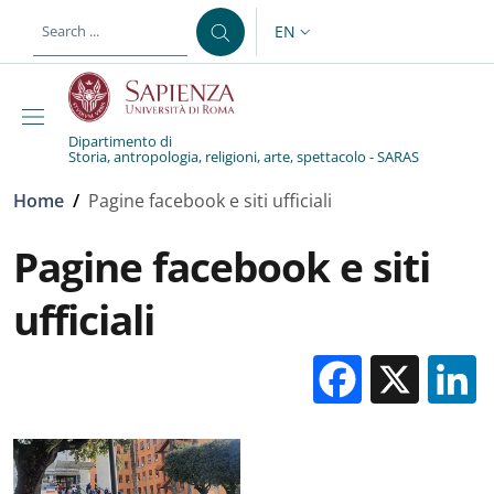
Skip to main content
Skip to footer content
EN
LANGUAGE SWITCHER: CURR
Dipartimento di
Storia, antropologia, religioni, arte, spettacolo - SARAS
Breadcrumb
Home
/
Pagine facebook e siti ufficiali
Pagine facebook e siti
ufficiali
Facebo
X