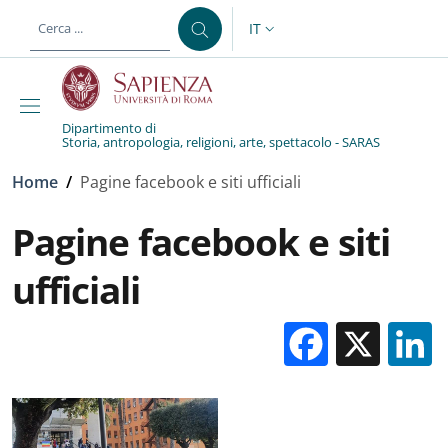
Salta al contenuto principale
Skip to footer content
IT
SELETTORE LINGUA: CURREN
Dipartimento di
Storia, antropologia, religioni, arte, spettacolo - SARAS
Briciole di pane
Home
/
Pagine facebook e siti ufficiali
Pagine facebook e siti
ufficiali
Facebo
X