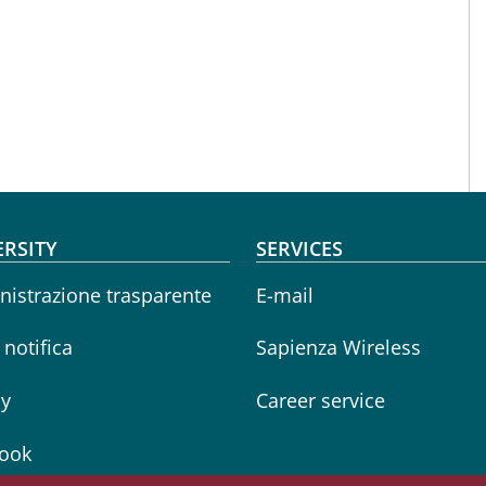
oter menu
ERSITY
SERVICES
istrazione trasparente
E-mail
i notifica
Sapienza Wireless
cy
Career service
ook