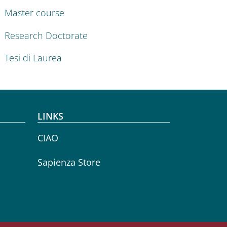
Master course
Research Doctorate
Tesi di Laurea
LINKS
CIAO
Sapienza Store