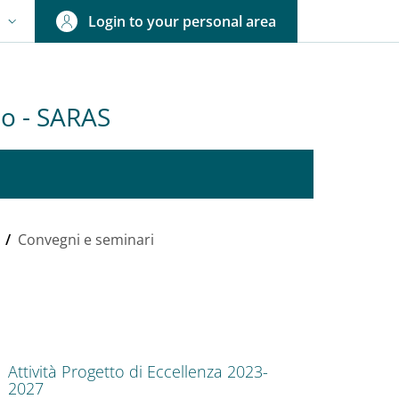
Login to your personal area
N
NGUAGE SWITCHER: CURRENT LANGUAGE
olo - SARAS
/
Convegni e seminari
nkedIn
ENU CEV SECOND NAVIGATION
Attività Progetto di Eccellenza 2023-
2027