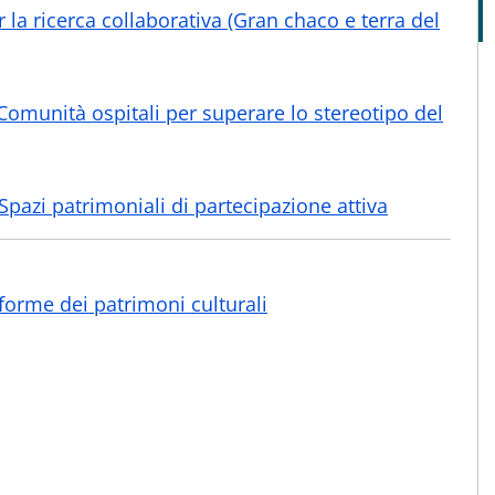
r la ricerca collaborativa (Gran chaco e terra del
Comunità ospitali per superare lo stereotipo del
pazi patrimoniali di partecipazione attiva
orme dei patrimoni culturali