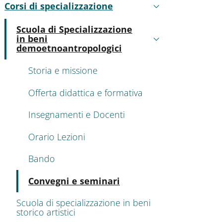
Corsi di specializzazione
Active
Scuola di Specializzazione
in beni
Active
demoetnoantropologici
Storia e missione
Offerta didattica e formativa
Insegnamenti e Docenti
Orario Lezioni
Bando
Active
Convegni e seminari
Scuola di specializzazione in beni
storico artistici