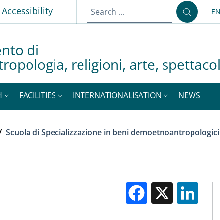
p
Accessibility
E
LA
nto di
tropologia, religioni, arte, spettac
H
FACILITIES
INTERNATIONALISATION
NEWS
/
Scuola di Specializzazione in beni demoetnoantropologici
i
Facebook
X
Li
M