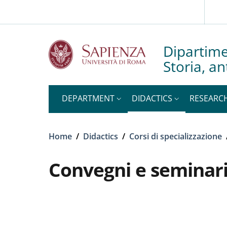
Slim to
Skip to main content
Skip to footer content
Dipartime
Storia, an
DEPARTMENT
DIDACTICS
RESEARC
Breadcrumb
Home
/
Didactics
/
Corsi di specializzazione
Convegni e seminar