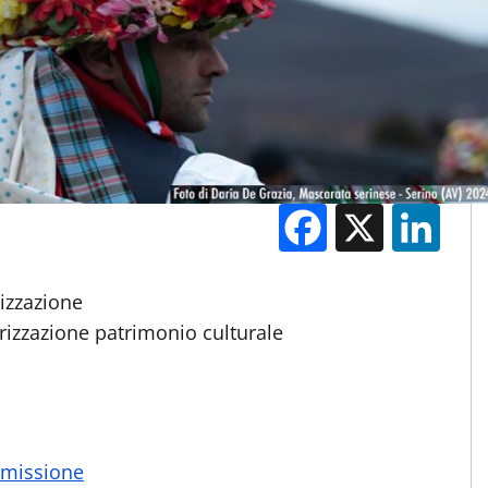
Facebook
X
Li
M
lizzazione
orizzazione patrimonio culturale
ammissione