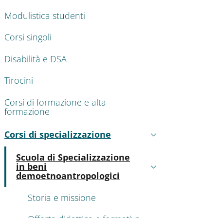
Modulistica studenti
Corsi singoli
Disabilità e DSA
Tirocini
Corsi di formazione e alta
formazione
Corsi di specializzazione
Active
Scuola di Specializzazione
in beni
Active
demoetnoantropologici
Storia e missione