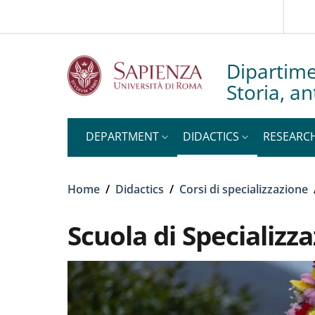
Slim to
Skip to main content
Skip to footer content
Dipartime
Storia, an
DEPARTMENT
DIDACTICS
RESEARC
Breadcrumb
Home
/
Didactics
/
Corsi di specializzazione
Scuola di Specializ