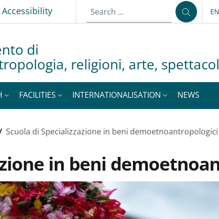
p
Accessibility
E
LA
nto di
tropologia, religioni, arte, spettac
H
FACILITIES
INTERNATIONALISATION
NEWS
/
Scuola di Specializzazione in beni demoetnoantropologici
zazione in beni demoetnoan