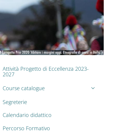
nkedIn
ENU CEV SECOND NAVIGATION
Attività Progetto di Eccellenza 2023-
2027
Course catalogue
Segreterie
Calendario didattico
Percorso Formativo