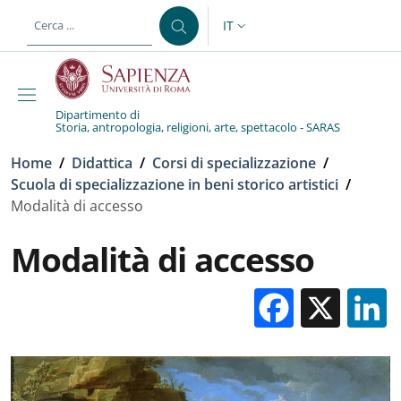
Salta al contenuto principale
Skip to footer content
IT
SELETTORE LINGUA: CURREN
Dipartimento di
Storia, antropologia, religioni, arte, spettacolo - SARAS
Briciole di pane
Home
/
Didattica
/
Corsi di specializzazione
/
Scuola di specializzazione in beni storico artistici
/
Modalità di accesso
Modalità di accesso
Facebo
X