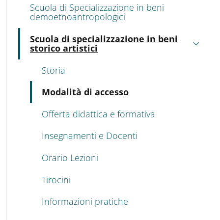
Scuola di Specializzazione in beni
demoetnoantropologici
Scuola di specializzazione in beni
Attivo
storico artistici
Storia
Attivo
Modalità di accesso
Offerta didattica e formativa
Insegnamenti e Docenti
Orario Lezioni
Tirocini
Informazioni pratiche