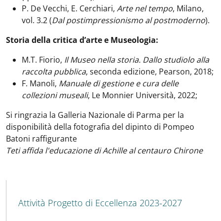
P. De Vecchi, E. Cerchiari,
Arte nel tempo
, Milano,
vol. 3.2 (
Dal postimpressionismo al postmoderno
).
Storia della critica d’arte e Museologia:
M.T. Fiorio,
Il Museo nella storia. Dallo studiolo alla
raccolta pubblica
, seconda edizione, Pearson, 2018;
F. Manoli,
Manuale di gestione e cura delle
collezioni museali
, Le Monnier Università, 2022;
Si ringrazia la Galleria Nazionale di Parma per la
disponibilità della fotografia del dipinto di Pompeo
Batoni raffigurante
Teti affida l'educazione di Achille al centauro Chirone
MENU CEV SECOND NAVIGATION
Attività Progetto di Eccellenza 2023-2027