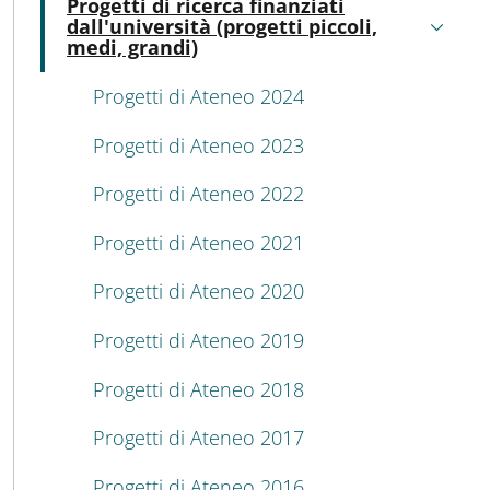
Progetti di ricerca finanziati
dall'università (progetti piccoli,
Attivo
medi, grandi)
Progetti di Ateneo 2024
Progetti di Ateneo 2023
Progetti di Ateneo 2022
Progetti di Ateneo 2021
Progetti di Ateneo 2020
Progetti di Ateneo 2019
Progetti di Ateneo 2018
Progetti di Ateneo 2017
Progetti di Ateneo 2016