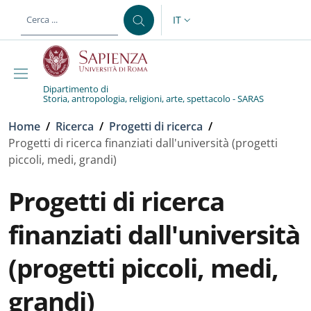
Salta al contenuto principale
Skip to footer content
IT
SELETTORE LINGUA: CURREN
Dipartimento di
Storia, antropologia, religioni, arte, spettacolo - SARAS
Briciole di pane
Home
/
Ricerca
/
Progetti di ricerca
/
Progetti di ricerca finanziati dall'università (progetti
piccoli, medi, grandi)
Progetti di ricerca
finanziati dall'università
(progetti piccoli, medi,
grandi)