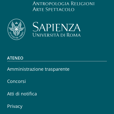
Footer menu
ATENEO
Amministrazione trasparente
Concorsi
Atti di notifica
Privacy