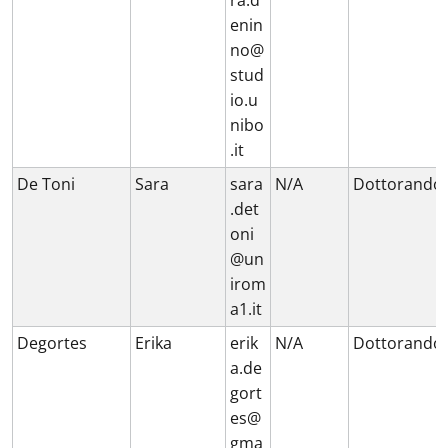
ra.d
enin
no@
stud
io.u
nibo
.it
De Toni
Sara
sara
N/A
Dottorando
.det
oni
@un
irom
a1.it
Degortes
Erika
erik
N/A
Dottorando
a.de
gort
es@
gma