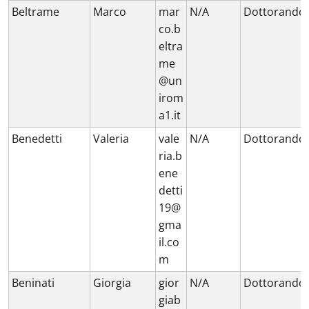
Beltrame
Marco
mar
N/A
Dottorando
co.b
eltra
me
@un
irom
a1.it
Benedetti
Valeria
vale
N/A
Dottorando
ria.b
ene
detti
19@
gma
il.co
m
Beninati
Giorgia
gior
N/A
Dottorando
giab