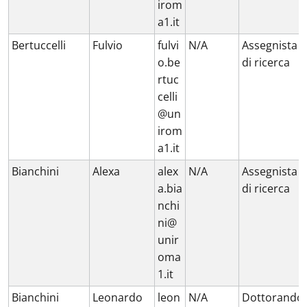
irom
a1.it
Bertuccelli
Fulvio
fulvi
N/A
Assegnista
o.be
di ricerca
rtuc
celli
@un
irom
a1.it
Bianchini
Alexa
alex
N/A
Assegnista
a.bia
di ricerca
nchi
ni@
unir
oma
1.it
Bianchini
Leonardo
leon
N/A
Dottorando