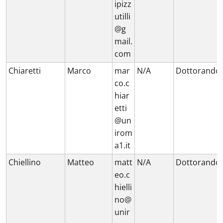
ipizz
utilli
@g
mail.
com
Chiaretti
Marco
mar
N/A
Dottorando
co.c
hiar
etti
@un
irom
a1.it
Chiellino
Matteo
matt
N/A
Dottorando
eo.c
hielli
no@
unir