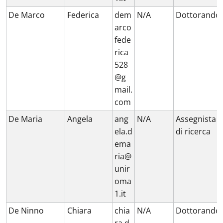
De Marco
Federica
dem
N/A
Dottorando
arco
fede
rica
528
@g
mail.
com
De Maria
Angela
ang
N/A
Assegnista
ela.d
di ricerca
ema
ria@
unir
oma
1.it
De Ninno
Chiara
chia
N/A
Dottorando