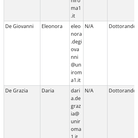
niro
ma1
.it
De Giovanni
Eleonora
eleo
N/A
Dottorando
nora
.degi
ova
nni
@un
irom
a1.it
De Grazia
Daria
dari
N/A
Dottorando
a.de
graz
ia@
unir
oma
1.it