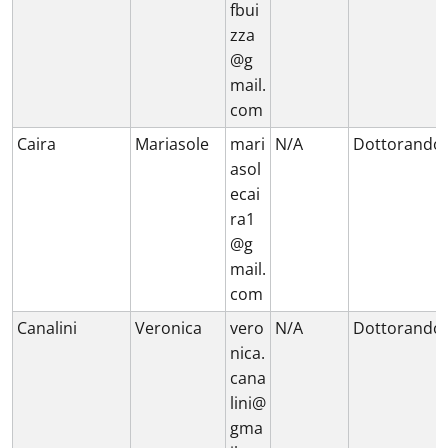
fbui
zza
@g
mail.
com
Caira
Mariasole
mari
N/A
Dottorando
asol
ecai
ra1
@g
mail.
com
Canalini
Veronica
vero
N/A
Dottorando
nica.
cana
lini@
gma