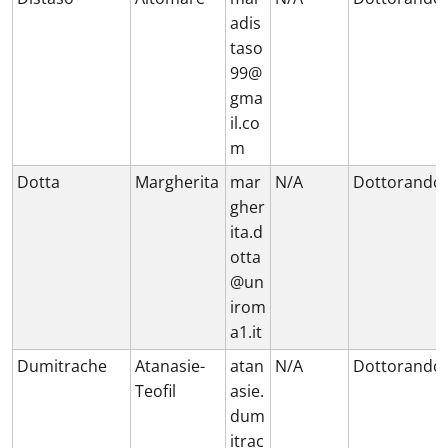
adis
taso
99@
gma
il.co
m
Dotta
Margherita
mar
N/A
Dottorando
gher
ita.d
otta
@un
irom
a1.it
Dumitrache
Atanasie-
atan
N/A
Dottorando
Teofil
asie.
dum
itrac