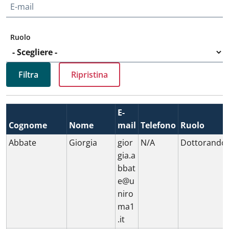
E-mail
Ruolo
E-
Cognome
Nome
mail
Telefono
Ruolo
Abbate
Giorgia
gior
N/A
Dottorando
gia.a
bbat
e@u
niro
ma1
.it