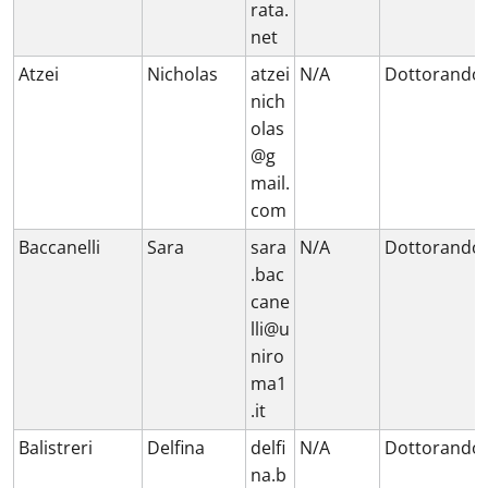
rata.
net
Atzei
Nicholas
atzei
N/A
Dottorando
nich
olas
@g
mail.
com
Baccanelli
Sara
sara
N/A
Dottorando
.bac
cane
lli@u
niro
ma1
.it
Balistreri
Delfina
delfi
N/A
Dottorando
na.b