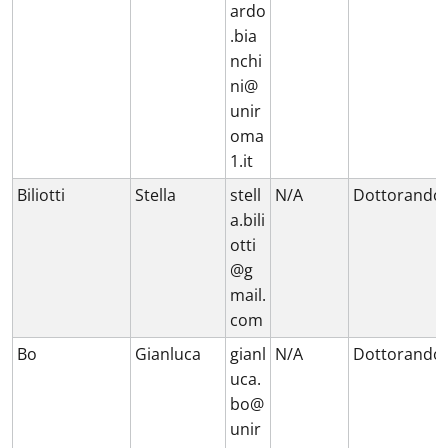
ardo
.bia
nchi
ni@
unir
oma
1.it
Biliotti
Stella
stell
N/A
Dottorando
a.bili
otti
@g
mail.
com
Bo
Gianluca
gianl
N/A
Dottorando
uca.
bo@
unir