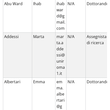
Abu Ward
Ihab
ihab
N/A
Dottorando
war
d@g
mail.
com
Addessi
Marta
mar
N/A
Assegnista
ta.a
di ricerca
dde
ssi@
unir
oma
1.it
Albertari
Emma
em
N/A
Dottorando
ma.
albe
rtari
@g