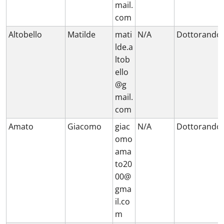
mail.
com
Altobello
Matilde
mati
N/A
Dottorando
lde.a
ltob
ello
@g
mail.
com
Amato
Giacomo
giac
N/A
Dottorando
omo
ama
to20
00@
gma
il.co
m