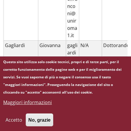
nco
ni@
unir
oma
1.it
Gagliardi
Giovanna
gagli
N/A
Dottorando
ardi
giov
Questo sito utilizza solo cookie tecnici, propri e di terze parti, per il
ann
corretto funzionamento delle pagine web e per il miglioramento dei
a89
servizi. Se vuoi saperne di più o negare il consenso usa il tasto
@g
"maggiori informazioni". Proseguendo la navigazione del sito o
mail.
cliccando su "accetto" acconsenti all'uso dei cookie.
com
Maggiori informazioni
Gagliardi
Salvatore
salg
N/A
Dottorando
aglia
Accetto
No, grazie
rdi1
0@g