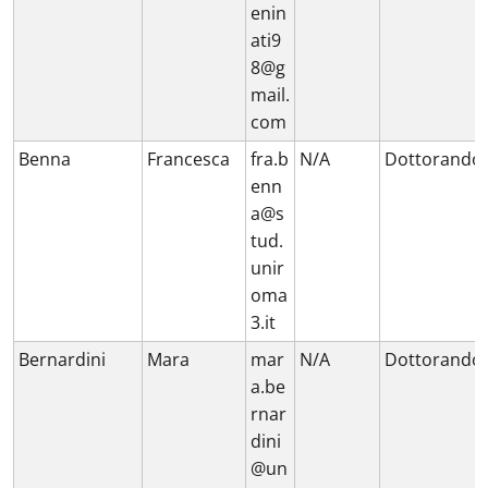
enin
ati9
8@g
mail.
com
Benna
Francesca
fra.b
N/A
Dottorando
enn
a@s
tud.
unir
oma
3.it
Bernardini
Mara
mar
N/A
Dottorando
a.be
rnar
dini
@un