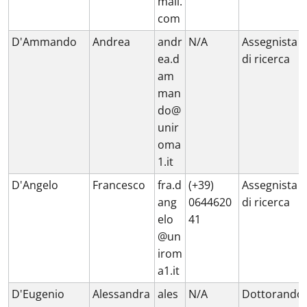
mail.
com
D'Ammando
Andrea
andr
N/A
Assegnista
ea.d
di ricerca
am
man
do@
unir
oma
1.it
D'Angelo
Francesco
fra.d
(+39)
Assegnista
ang
0644620
di ricerca
elo
41
@un
irom
a1.it
D'Eugenio
Alessandra
ales
N/A
Dottorando