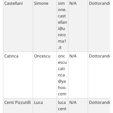
Castellani
Simone
sim
N/A
Dottorando
one.
cast
ellan
i@u
niro
ma1
.it
Catinca
Oncescu
onc
N/A
Dottorando
escu
cati
nca
@ya
hoo.
com
Centi Pizzutilli
Luca
luca
N/A
Dottorando
cent