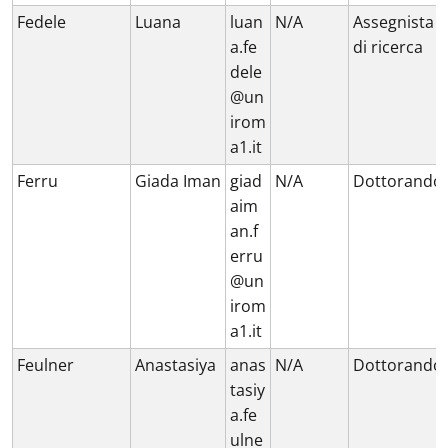
Fedele
Luana
luan
N/A
Assegnista
a.fe
di ricerca
dele
@un
irom
a1.it
Ferru
Giada Iman
giad
N/A
Dottorando
aim
an.f
erru
@un
irom
a1.it
Feulner
Anastasiya
anas
N/A
Dottorando
tasiy
a.fe
ulne