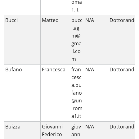
oma
1.it
Bucci
Matteo
bucc
N/A
Dottorando
i.ag
m@
gma
il.co
m
Bufano
Francesca
fran
N/A
Dottorando
cesc
a.bu
fano
@un
irom
a1.it
Buizza
Giovanni
giov
N/A
Dottorando
Federico
anni