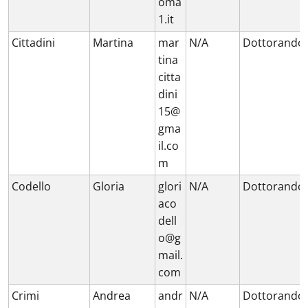
oma
1.it
Cittadini
Martina
mar
N/A
Dottorando
tina
citta
dini
15@
gma
il.co
m
Codello
Gloria
glori
N/A
Dottorando
aco
dell
o@g
mail.
com
Crimi
Andrea
andr
N/A
Dottorando