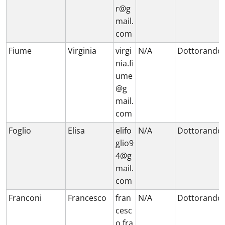
r@g
mail.
com
Fiume
Virginia
virgi
N/A
Dottorando
nia.fi
ume
@g
mail.
com
Foglio
Elisa
elifo
N/A
Dottorando
glio9
4@g
mail.
com
Franconi
Francesco
fran
N/A
Dottorando
cesc
o.fra