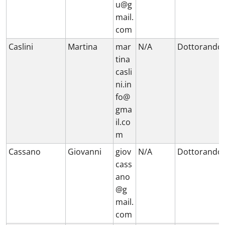
u@g
mail.
com
Caslini
Martina
mar
N/A
Dottorando
tina
casli
ni.in
fo@
gma
il.co
m
Cassano
Giovanni
giov
N/A
Dottorando
cass
ano
@g
mail.
com