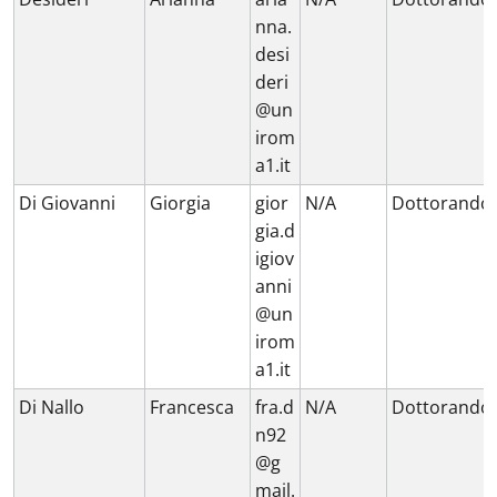
nna.
desi
deri
@un
irom
a1.it
Di Giovanni
Giorgia
gior
N/A
Dottorando
gia.d
igiov
anni
@un
irom
a1.it
Di Nallo
Francesca
fra.d
N/A
Dottorando
n92
@g
mail.