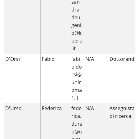
san
dra.
deu
geni
o@li
bero
.it
D'Orsi
Fabio
fabi
N/A
Dottorando
o.do
rsi@
unir
oma
1.it
D'Urso
Federica
fede
N/A
Assegnista
rica.
di ricerca
durs
o@u