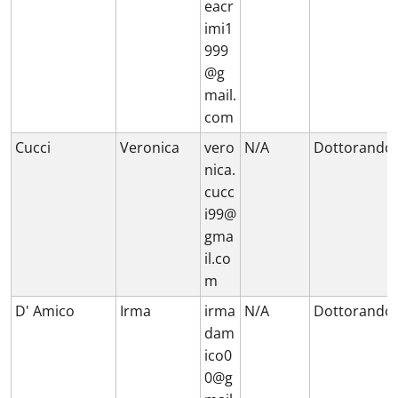
eacr
imi1
999
@g
mail.
com
Cucci
Veronica
vero
N/A
Dottorando
nica.
cucc
i99@
gma
il.co
m
D' Amico
Irma
irma
N/A
Dottorando
dam
ico0
0@g