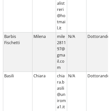
alist
reri
@ho
tmai
l.it
Barbis
Milena
mile
N/A
Dottorando
Fischetti
2811
97@
gma
il.co
m
Basili
Chiara
chia
N/A
Dottorando
ra.b
asili
@un
irom
a1.it