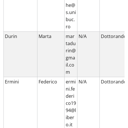
he@
s.uni
buc.
ro
Durin
Marta
mar
N/A
Dottorando
tadu
rin@
gma
il.co
m
Ermini
Federico
ermi
N/A
Dottorando
ni.fe
deri
co19
94@l
iber
o.it