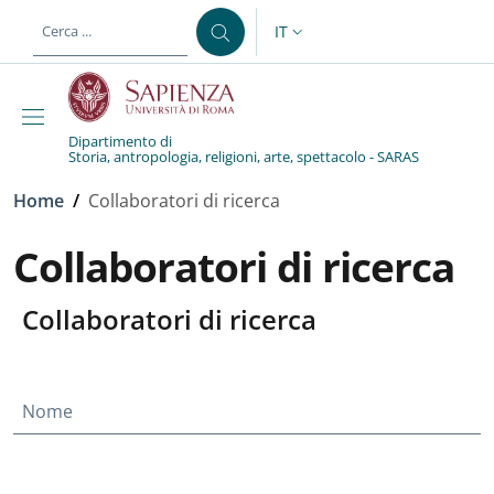
Salta al contenuto principale
Skip to footer content
IT
SELETTORE LINGUA: CURREN
Dipartimento di
Storia, antropologia, religioni, arte, spettacolo - SARAS
Briciole di pane
Home
/
Collaboratori di ricerca
Collaboratori di ricerca
Collaboratori di ricerca
Nome