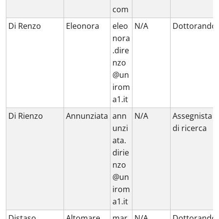
com
Di Renzo
Eleonora
eleo
N/A
Dottorando
nora
.dire
nzo
@un
irom
a1.it
Di Rienzo
Annunziata
ann
N/A
Assegnista
unzi
di ricerca
ata.
dirie
nzo
@un
irom
a1.it
Distaso
Altomare
mar
N/A
Dottorando