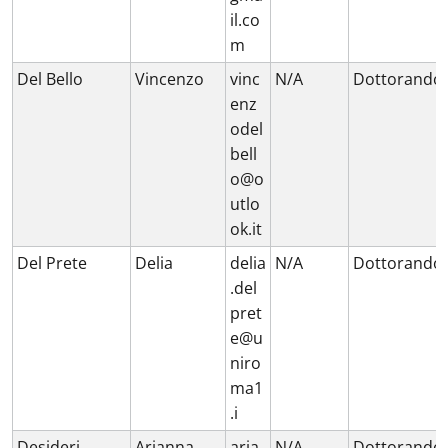
il.co
m
Del Bello
Vincenzo
vinc
N/A
Dottorando
enz
odel
bell
o@o
utlo
ok.it
Del Prete
Delia
delia
N/A
Dottorando
.del
pret
e@u
niro
ma1
.i
Desideri
Arianna
aria
N/A
Dottorando