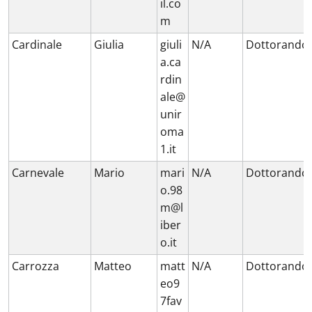
il.co
m
Cardinale
Giulia
giuli
N/A
Dottorando
a.ca
rdin
ale@
unir
oma
1.it
Carnevale
Mario
mari
N/A
Dottorando
o.98
m@l
iber
o.it
Carrozza
Matteo
matt
N/A
Dottorando
eo9
7fav