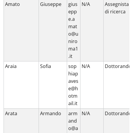
Amato
Giuseppe
gius
N/A
Assegnista
epp
di ricerca
e.a
mat
o@u
niro
ma1
.it
Araia
Sofia
sop
N/A
Dottorando
hiap
aves
e@h
otm
ail.it
Arata
Armando
arm
N/A
Dottorando
and
o@a