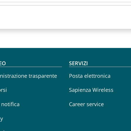
oter menu
EO
SERVIZI
istrazione trasparente
Posta elettronica
rsi
Sapienza Wireless
i notifica
Career service
cy