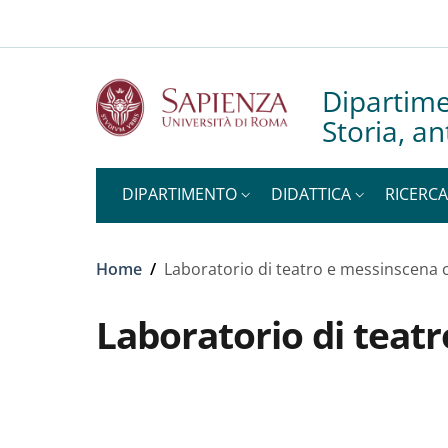
Slim to
Salta al contenuto principale
Skip to footer content
Dipartime
Storia, an
DIPARTIMENTO
DIDATTICA
RICERCA
Briciole di pane
Home
/
Laboratorio di teatro e messinscena 
Laboratorio di teat