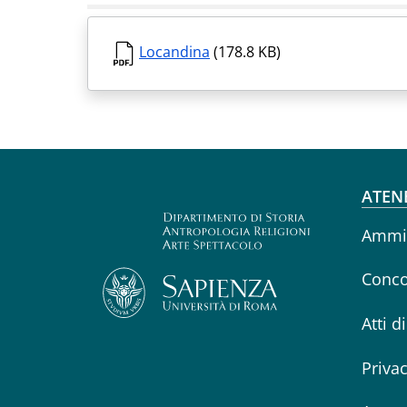
Locandina
(178.8 KB)
Fo
ATEN
Ammin
Conco
Atti d
Priva