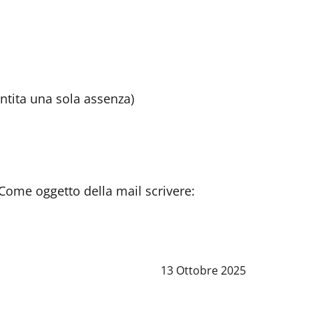
entita una sola assenza)
Come oggetto della mail scrivere:
Data notizia
:
13 Ottobre 2025