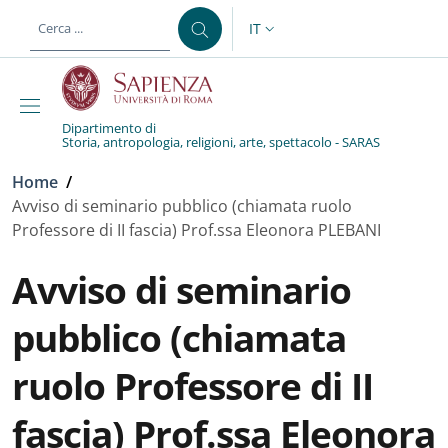
Salta al contenuto principale
Skip to footer content
IT
SELETTORE LINGUA: CURREN
Dipartimento di
Storia, antropologia, religioni, arte, spettacolo - SARAS
Briciole di pane
Home
/
Avviso di seminario pubblico (chiamata ruolo
Professore di II fascia) Prof.ssa Eleonora PLEBANI
Avviso di seminario
pubblico (chiamata
ruolo Professore di II
fascia) Prof.ssa Eleonora