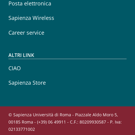
Posta elettronica
Sapienza Wireless
Career service
ALTRI LINK
CIAO
Sapienza Store
© Sapienza Università di Roma - Piazzale Aldo Moro 5,
00185 Roma - (+39) 06 49911 - C.F.: 80209930587 - P. Iva:
02133771002