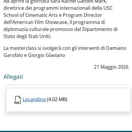
Ad aprire la giornata sarà Rachel Gandin Mark,
direttrice dei programmi internazionali della USC
School of Cinematic Arts e Program Director
dell’American Film Showcase, il programma di
diplomazia culturale promosso dal Dipartimento di
Stato degli Stati Uniti.
La masterclass si svolgerà con gli interventi di Damiano
Garofalo e Giorgio Glaviano
Data notizia
:
21 Maggio 2026
Allegati
Locandina
(4.02 MB)