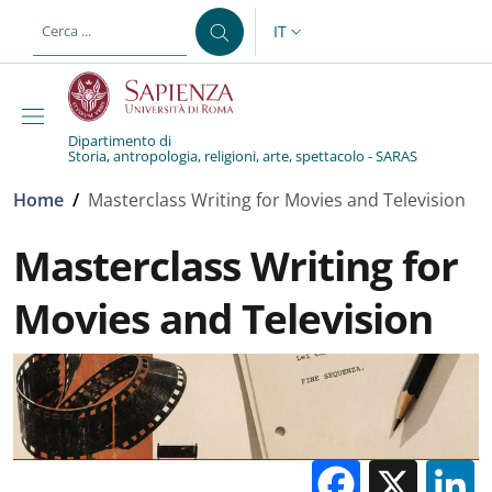
Salta al contenuto principale
Skip to footer content
IT
SELETTORE LINGUA: CURREN
Dipartimento di
Storia, antropologia, religioni, arte, spettacolo - SARAS
Briciole di pane
Home
/
Masterclass Writing for Movies and Television
Masterclass Writing for
Movies and Television
Facebo
X