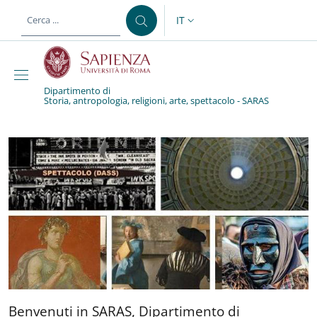
Salta al contenuto principale
Skip to footer content
IT
SELETTORE LINGUA: CURREN
Dipartimento di
Storia, antropologia, religioni, arte, spettacolo - SARAS
Dipartimento diStoria, a
Benvenuti in SARAS, Dipart
Benvenuti in SARAS, Dipartimento di