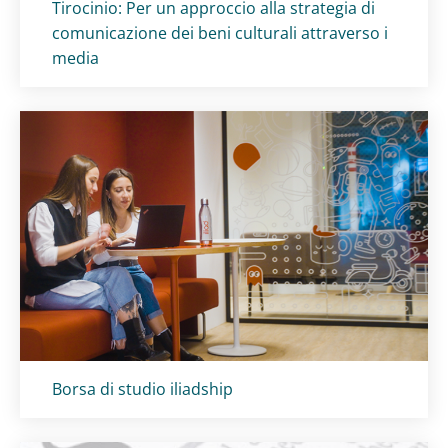
Titolo card
:
Tirocinio: Per un approccio alla strategia di
comunicazione dei beni culturali attraverso i
media
Titolo card
:
Borsa di studio iliadship