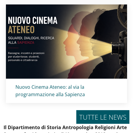
Titolo card
:
Nuovo Cinema Ateneo: al via la
programmazione alla Sapienza
TUTTE LE NEWS
Il Dipartimento di Storia Antropologia Religioni Arte