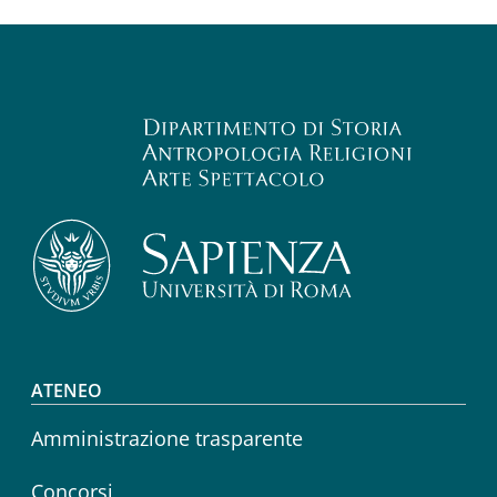
Footer menu
ATENEO
Amministrazione trasparente
Concorsi