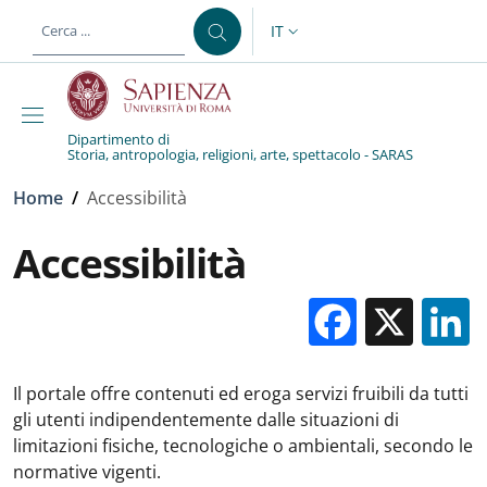
Salta al contenuto principale
Skip to footer content
IT
SELETTORE LINGUA: CURREN
Dipartimento di
Storia, antropologia, religioni, arte, spettacolo - SARAS
Briciole di pane
Home
/
Accessibilità
Accessibilità
Facebo
X
Il portale offre contenuti ed eroga servizi fruibili da tutti
gli utenti indipendentemente dalle situazioni di
limitazioni fisiche, tecnologiche o ambientali, secondo le
normative vigenti.