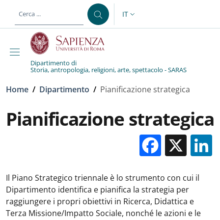
Salta al contenuto principale
Skip to footer content
IT
SELETTORE LINGUA: CURREN
Dipartimento di
Storia, antropologia, religioni, arte, spettacolo - SARAS
Briciole di pane
Home
/
Dipartimento
/
Pianificazione strategica
Pianificazione strategica
Facebo
X
Il Piano Strategico triennale è lo strumento con cui il
Dipartimento identifica e pianifica la strategia per
raggiungere i propri obiettivi in Ricerca, Didattica e
Terza Missione/Impatto Sociale, nonché le azioni e le