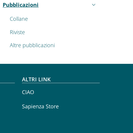
Pubblicazioni
Attivo
Collane
Riviste
Altre pubblicazioni
ALTRI LINK
CIAO
Sapienza Store