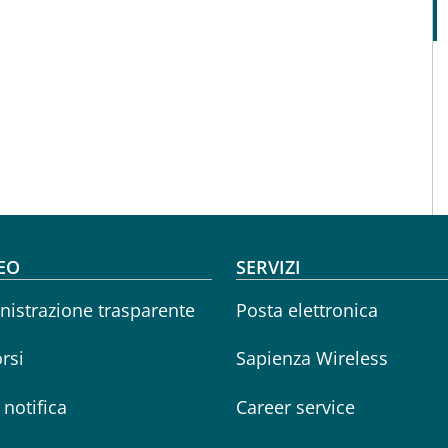
oter menu
EO
SERVIZI
istrazione trasparente
Posta elettronica
rsi
Sapienza Wireless
i notifica
Career service