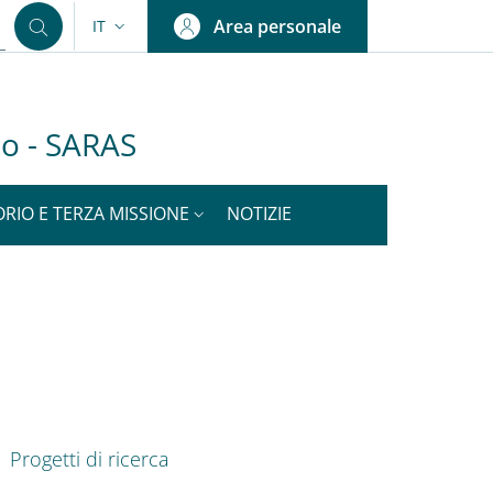
Area personale
IT
SELETTORE LINGUA: CURRENT LANGUAGE
olo - SARAS
ORIO E TERZA MISSIONE
NOTIZIE
nkedIn
ENU CEV SECOND NAVIGATION
Progetti di ricerca