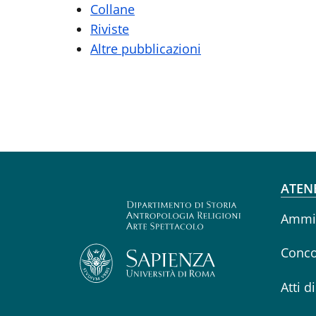
Collane
Riviste
Altre pubblicazioni
Fo
ATEN
Ammin
Conco
Atti d