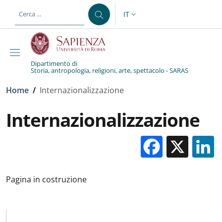
Salta al contenuto principale
Skip to footer content
IT
SELETTORE LINGUA: CURREN
Dipartimento di
Storia, antropologia, religioni, arte, spettacolo - SARAS
Briciole di pane
Home
/
Internazionalizzazione
Internazionalizzazione
Facebo
X
Pagina in costruzione