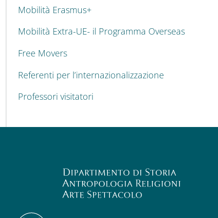
MENU CEV SECOND NAVIGATION
Mobilità Erasmus+
Mobilità Extra-UE- il Programma Overseas
Free Movers
Referenti per l’internazionalizzazione
Professori visitatori