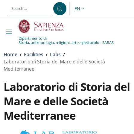
Skip to main content
Skip to footer content
EN
LANGUAGE SWITCHER: CURR
Dipartimento di
Storia, antropologia, religioni, arte, spettacolo - SARAS
Breadcrumb
Home
/
Facilities
/
Labs
/
Laboratorio di Storia del Mare e delle Società
Mediterranee
Laboratorio di Storia del
Mare e delle Società
Mediterranee