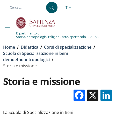
Salta al contenuto principale
Skip to footer content
IT
SELETTORE LINGUA: CURREN
Dipartimento di
Storia, antropologia, religioni, arte, spettacolo - SARAS
Briciole di pane
Home
/
Didattica
/
Corsi di specializzazione
/
Scuola di Specializzazione in beni
demoetnoantropologici
/
Storia e missione
Storia e missione
Facebo
X
La Scuola di Specializzazione in Beni