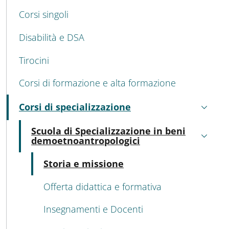
Corsi singoli
Disabilità e DSA
Tirocini
Corsi di formazione e alta formazione
Corsi di specializzazione
Attivo
Scuola di Specializzazione in beni
Attivo
demoetnoantropologici
Attivo
Storia e missione
Offerta didattica e formativa
Insegnamenti e Docenti