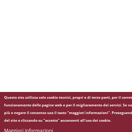
Questo sito utilizza solo cookie tecnici, propri e di terze parti, per il corre
funzionamento delle pagine web e per il miglioramento dei servizi. Se vu
più o negare il consenso usa il tasto "maggiori informazioni". Proseguen
del sito o cliccando su "accetto" acconsenti all'uso dei cookie.
Maggiori informazioni