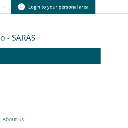
Login to your personal area
N
NGUAGE SWITCHER: CURRENT LANGUAGE
olo - SARAS
nkedIn
ENU CEV SECOND NAVIGATION
About us