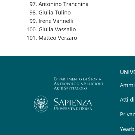
Antonino Tranchina
Giulia Tulino
Irene Vannelli
Giulia Vassallo
Matteo Verzaro
Fo
UNIV
Ammin
Atti d
Priva
Yearb