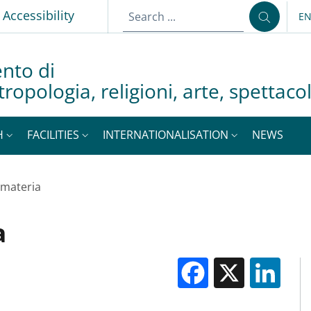
p
Accessibility
E
LA
nto di
tropologia, religioni, arte, spettac
H
FACILITIES
INTERNATIONALISATION
NEWS
a materia
a
Facebook
X
Li
M