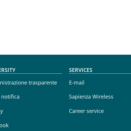
oter menu
ERSITY
SERVICES
istrazione trasparente
E-mail
i notifica
Sapienza Wireless
cy
Career service
ook