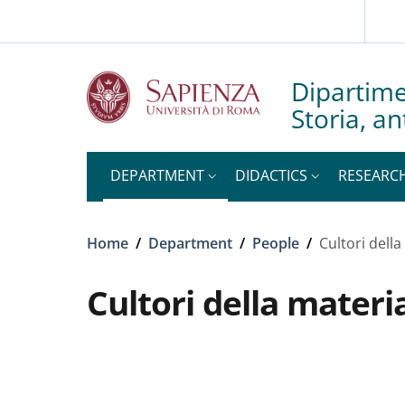
Slim to
Skip to main content
Skip to footer content
Dipartime
Storia, an
DEPARTMENT
DIDACTICS
RESEARC
Breadcrumb
Home
/
Department
/
People
/
Cultori dell
Cultori della materi