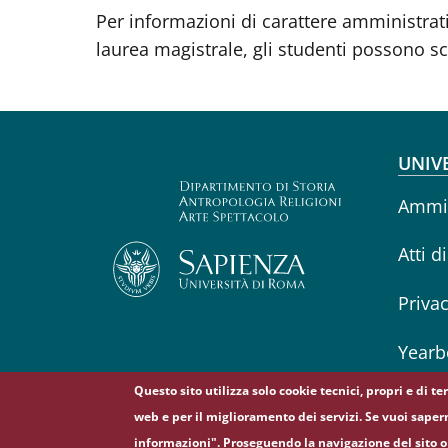
Per informazioni di carattere amministrativ
laurea magistrale, gli studenti possono s
Fo
UNIV
Ammin
Atti d
Priva
Yearb
Questo sito utilizza solo cookie tecnici, propri e di t
web e per il miglioramento dei servizi. Se vuoi saper
informazioni". Proseguendo la navigazione del sito o 