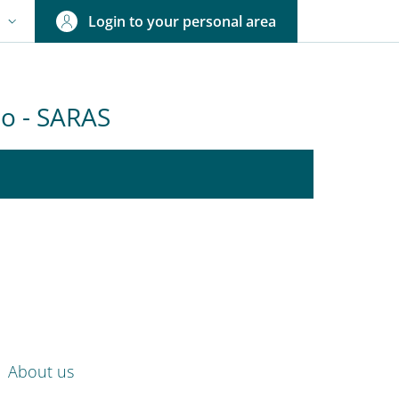
Login to your personal area
N
NGUAGE SWITCHER: CURRENT LANGUAGE
olo - SARAS
nkedIn
ENU CEV SECOND NAVIGATION
About us