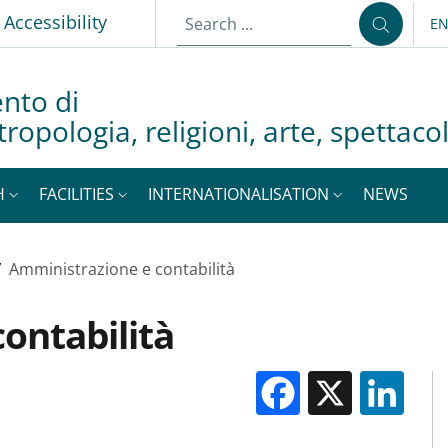
p
Accessibility
E
LA
nto di
tropologia, religioni, arte, spettac
H
FACILITIES
INTERNATIONALISATION
NEWS
/
Amministrazione e contabilità
ontabilità
Facebook
X
Li
M