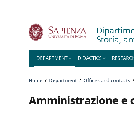
Slim to
Skip to main content
Skip to footer content
Dipartime
Storia, an
DEPARTMENT
DIDACTICS
RESEARC
Breadcrumb
Home
/
Department
/
Offices and contacts
Amministrazione e c