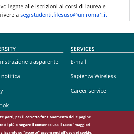
o legate alle iscrizioni ai corsi di laurea e
crivere a
segrstudenti.filesuso@uniroma1.it
oter menu
ERSITY
SERVICES
istrazione trasparente
E-mail
i notifica
Sapienza Wireless
cy
Career service
ook
erze parti, per il corretto funzionamento delle pagine
ne di più o negare il consenso usa il tasto "maggiori
cliccando su "accetto" acconsenti all'uso dei cookie.