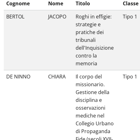
Cognome
Nome
Titolo
Classe
BERTOL
JACOPO
Roghi in effigie:
Tipo 1
strategie e
pratiche dei
tribunali
dell'Inquisizione
contro la
memoria
DE NINNO
CHIARA
Il corpo del
Tipo 1
missionario.
Gestione della
disciplina e
osservazioni
mediche nel
Collegio Urbano
di Propaganda
Fide (secoli XVII-