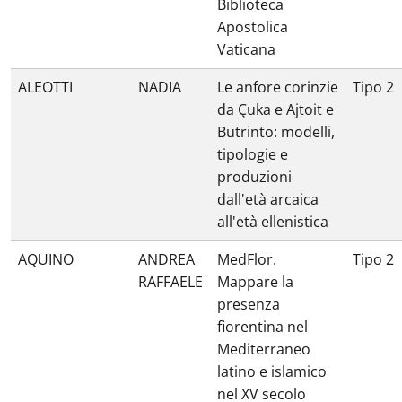
Biblioteca
Apostolica
Vaticana
ALEOTTI
NADIA
Le anfore corinzie
Tipo 2
da Çuka e Ajtoit e
Butrinto: modelli,
tipologie e
produzioni
dall'età arcaica
all'età ellenistica
AQUINO
ANDREA
MedFlor.
Tipo 2
RAFFAELE
Mappare la
presenza
fiorentina nel
Mediterraneo
latino e islamico
nel XV secolo