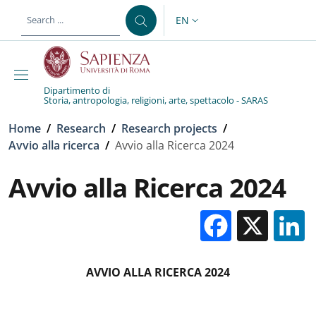
Skip to main content
Skip to footer content
EN
LANGUAGE SWITCHER: CURR
Dipartimento di
Storia, antropologia, religioni, arte, spettacolo - SARAS
Breadcrumb
Home
/
Research
/
Research projects
/
Avvio alla ricerca
/
Avvio alla Ricerca 2024
Avvio alla Ricerca 2024
Facebo
X
AVVIO ALLA RICERCA 2024