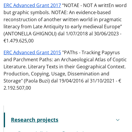
ERC Advanced Grant 2017
“NOTAE - NOT A writtEn word
but graphic symbols. NOTAE: An evidence-based
reconstruction of another written world in pragmatic
literacy from Late Antiquity to early medieval Europe”
(ANTONELLA GHIGNOLI) dal 1/07/2018 al 30/06/2023 -
€1.479.625,00
ERC Advanced Grant 2015
"PAThs - Tracking Papyrus
and Parchment Paths: an Archaeological Atlas of Coptic
Literature. Literary Texts in their Geographical Context.
Production, Copying, Usage, Dissemination and
Storage" (Paola Buzi) dal 19/04/2016 al 31/10/2021 - €
2.192.507,00
MENU CEV SECOND NAVIGATION
Research projects
Active