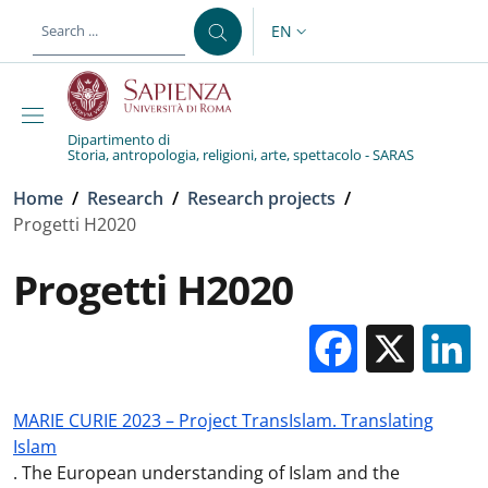
Skip to main content
Skip to footer content
EN
LANGUAGE SWITCHER: CURR
Dipartimento di
Storia, antropologia, religioni, arte, spettacolo - SARAS
Breadcrumb
Home
/
Research
/
Research projects
/
Progetti H2020
Progetti H2020
Facebo
X
MARIE CURIE 2023 – Project TransIslam. Translating
Islam
. The European understanding of Islam and the