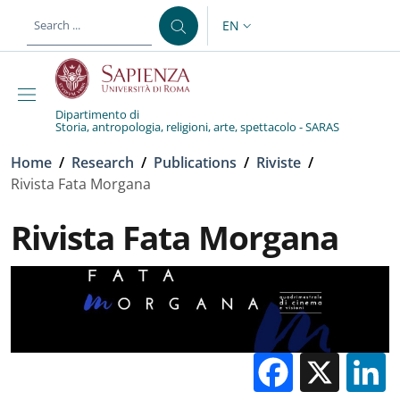
Skip to main content
Skip to footer content
EN
LANGUAGE SWITCHER: CURR
Dipartimento di
Storia, antropologia, religioni, arte, spettacolo - SARAS
Breadcrumb
Home
/
Research
/
Publications
/
Riviste
/
Rivista Fata Morgana
Rivista Fata Morgana
Facebo
X