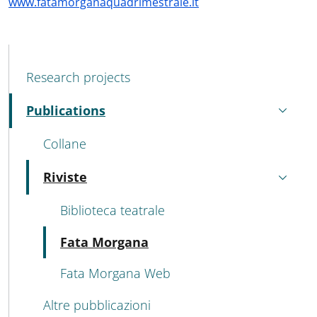
www.fatamorganaquadrimestrale.it
MENU CEV SECOND NAVIGATION
Research projects
Publications
Active
Collane
Riviste
Active
Biblioteca teatrale
Active
Fata Morgana
Fata Morgana Web
Altre pubblicazioni