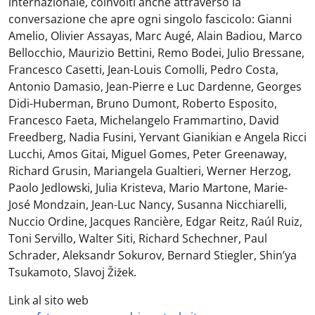
internazionale, coinvolti anche attraverso la
conversazione che apre ogni singolo fascicolo: Gianni
Amelio, Olivier Assayas, Marc Augé, Alain Badiou, Marco
Bellocchio, Maurizio Bettini, Remo Bodei, Julio Bressane,
Francesco Casetti, Jean-Louis Comolli, Pedro Costa,
Antonio Damasio, Jean-Pierre e Luc Dardenne, Georges
Didi-Huberman, Bruno Dumont, Roberto Esposito,
Francesco Faeta, Michelangelo Frammartino, David
Freedberg, Nadia Fusini, Yervant Gianikian e Angela Ricci
Lucchi, Amos Gitai, Miguel Gomes, Peter Greenaway,
Richard Grusin, Mariangela Gualtieri, Werner Herzog,
Paolo Jedlowski, Julia Kristeva, Mario Martone, Marie-
José Mondzain, Jean-Luc Nancy, Susanna Nicchiarelli,
Nuccio Ordine, Jacques Rancière, Edgar Reitz, Raúl Ruiz,
Toni Servillo, Walter Siti, Richard Schechner, Paul
Schrader, Aleksandr Sokurov, Bernard Stiegler, Shin’ya
Tsukamoto, Slavoj Žižek.
Link al sito web