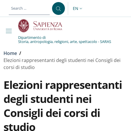
Skip to main content
Skip to footer content
EN
LANGUAGE SWITCHER: CURR
Dipartimento di
Storia, antropologia, religioni, arte, spettacolo - SARAS
Breadcrumb
Home
/
Elezioni rappresentanti degli studenti nei Consigli dei
corsi di studio
Elezioni rappresentanti
degli studenti nei
Consigli dei corsi di
studio