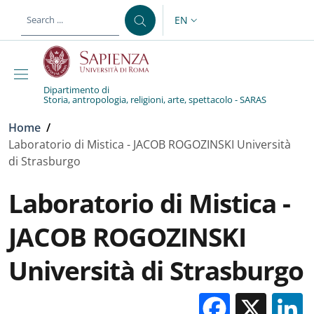
Skip to main content
Skip to footer content
EN
LANGUAGE SWITCHER: CURR
Dipartimento di
Storia, antropologia, religioni, arte, spettacolo - SARAS
Breadcrumb
Home
/
Laboratorio di Mistica - JACOB ROGOZINSKI Università
di Strasburgo
Laboratorio di Mistica -
JACOB ROGOZINSKI
Università di Strasburgo
Facebo
X