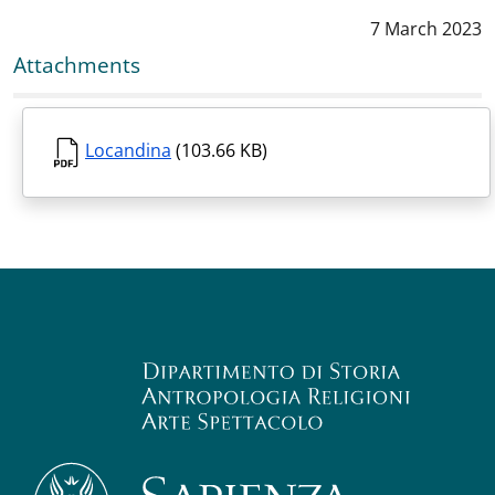
Data notizia
:
7 March 2023
Attachments
Locandina
(103.66 KB)